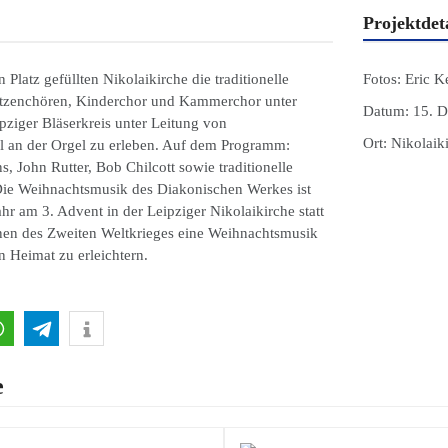
Projektdeta
 Platz gefüllten Nikolaikirche die traditionelle
Fotos:
Eric K
atzenchören, Kinderchor und Kammerchor unter
Datum:
15. D
ziger Bläserkreis unter Leitung von
Ort:
Nikolaiki
l an der Orgel zu erleben. Auf dem Programm:
John Rutter, Bob Chilcott sowie traditionelle
Die Weihnachtsmusik des Diakonischen Werkes ist
Jahr am 3. Advent in der Leipziger Nikolaikirche statt
enen des Zweiten Weltkrieges eine Weihnachtsmusik
 Heimat zu erleichtern.
e