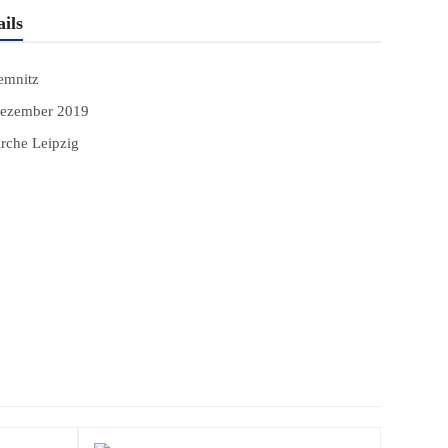
ils
emnitz
ezember 2019
rche Leipzig